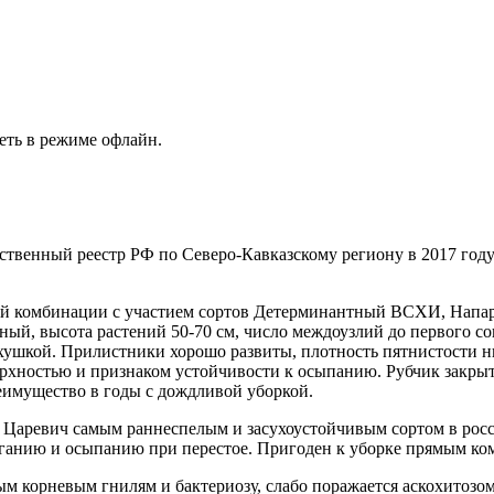
еть в режиме офлайн.
ственный реестр РФ по Северо-Кавказскому региону в 2017 году
ой комбинации с участием сортов Детерминантный ВСХИ, Напар
ый, высота растений 50-70 см, число междоузлий до первого соц
ушкой. Прилистники хорошо развиты, плотность пятнистости низ
ерхностью и признаком устойчивости к осыпанию. Рубчик закрыт
еимущество в годы с дождливой уборкой.
 Царевич самым раннеспелым и засухоустойчивым сортом в росси
олеганию и осыпанию при перестое. Пригоден к уборке прямым к
м корневым гнилям и бактериозу, слабо поражается аскохитозом