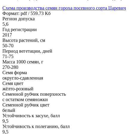
Схема производства семян гороха посевного сорта Царевич
Формат: pdf / 559.73 Кб
Регион допуска
5,6
Год регистрации
2017
Высота растений, см
50-70
Период вегетации, дней
71-75
Масса 1000 семян, г
270-280
Семя форма
округло-сдавленная
Семя цвет
жёлто-розовый
Семенной рубчик поверхность
с остатком семяножки
Семенной рубчик цвет
белый
Устойчивость к засухе, балл
9,5
Устойчивость к полеганию, балл
9,5