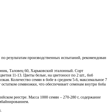
 по результатам производственных испытаний, рекомендован
ник, Таловец 60, Харьковский эталонный. Сорт
ветия 11-13. Цветы белые, на цветоносе по 2 шт., боб
кая. Количество семян в бобе в среднем 5-6, максимальное 7
 остатком семяножки, что обеспечивает семенам внутри боба
йском реестре. Масса 1000 семян – 270-280 г, содержание
омбайнированием.
.