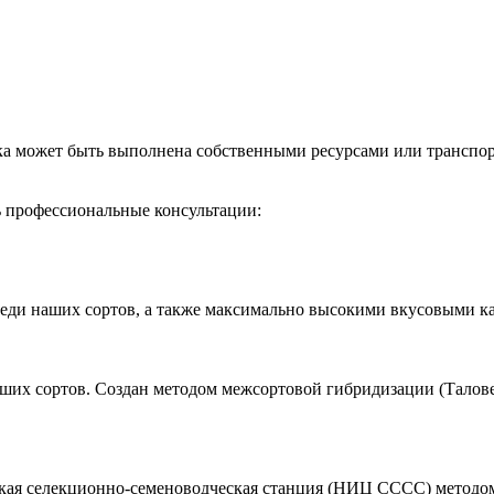
вка может быть выполнена собственными ресурсами или трансп
ь профессиональные консультации:
еди наших сортов, а также максимально высокими вкусовыми ка
ших сортов. Создан методом межсортовой гибридизации (Талов
ская селекционно-семеноводческая станция (НИЦ СССС) методо