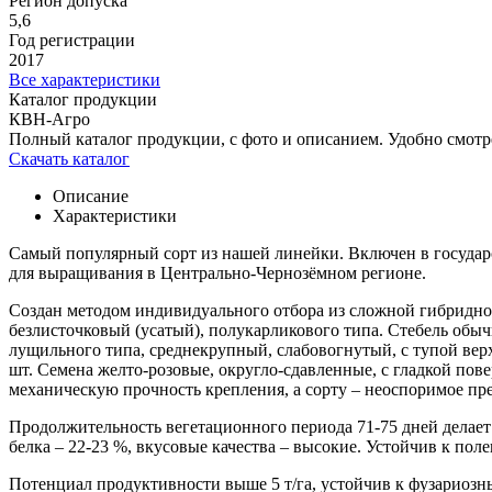
Регион допуска
5,6
Год регистрации
2017
Все характеристики
Каталог продукции
КВН-Агро
Полный каталог продукции, с фото и описанием. Удобно смотр
Скачать каталог
Описание
Характеристики
Самый популярный сорт из нашей линейки. Включен в государ
для выращивания в Центрально-Чернозёмном регионе.
Создан методом индивидуального отбора из сложной гибридн
безлисточковый (усатый), полукарликового типа. Стебель обычн
лущильного типа, среднекрупный, слабовогнутый, с тупой верх
шт. Семена желто-розовые, округло-сдавленные, с гладкой пов
механическую прочность крепления, а сорту – неоспоримое пр
Продолжительность вегетационного периода 71-75 дней делает
белка – 22-23 %, вкусовые качества – высокие. Устойчив к п
Потенциал продуктивности выше 5 т/га, устойчив к фузариозны