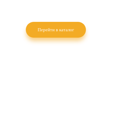
пшеницы, озимого рапса, гороха и льна
масличного.
Перейти в каталог
Селекция и