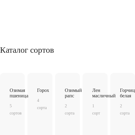
Каталог сортов
Озимая
Горох
Озимый
Лен
Горчиц
пшеница
рапс
масличный
белая
4
5
2
1
2
сорта
сортов
сорта
сорт
сорта