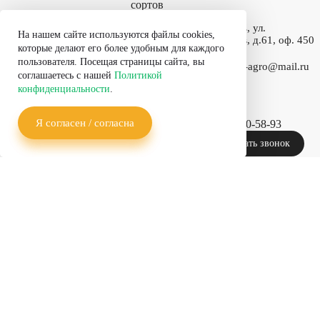
сортов
О компании
Ставрополь, ул.
На нашем сайте используются файлы cookies,
Доваторцев, д.61, оф. 450
Озимая
которые делают его более удобным для каждого
пшеница
Каталог
пользователя. Посещая страницы сайта, вы
сортов
E-mail:
kvn-agro@mail.ru
соглашаетесь с нашей
Политикой
Горох
конфиденциальности
.
Селекция
Озимый
рапс
Семеноводство
Я согласен / согласна
+7 (962) 400-58-93
Заказать звонок
Лен
Агротехнологии
масличный
Политика
О компании
Горчица
конфиденциальности
Каталог сортов
белая
Озимая пшеница
Контакты
Горох
Озимый рапс
Лен масличный
Горчица белая
Селекция
Семеноводство