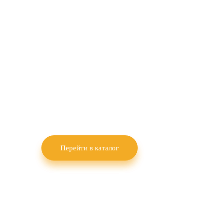
полевых
культур
Научно-производственное предприятие
«КВН-Агро» выращивает семена озимой
пшеницы, озимого рапса, гороха и льна
масличного.
Перейти в каталог