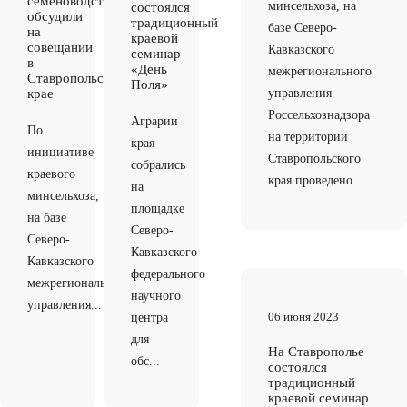
семеноводства
минсельхоза, на
состоялся
обсудили
традиционный
базе Северо-
на
краевой
совещании
Кавказского
семинар
в
«День
межрегионального
Ставропольском
Поля»
крае
управления
Россельхознадзора
Аграрии
По
на территории
края
инициативе
Ставропольского
собрались
краевого
края проведено ...
на
минсельхоза,
площадке
на базе
Северо-
Северо-
Кавказского
Кавказского
федерального
межрегионального
научного
управления...
06 июня 2023
центра
для
На Ставрополье
обс...
состоялся
традиционный
краевой семинар