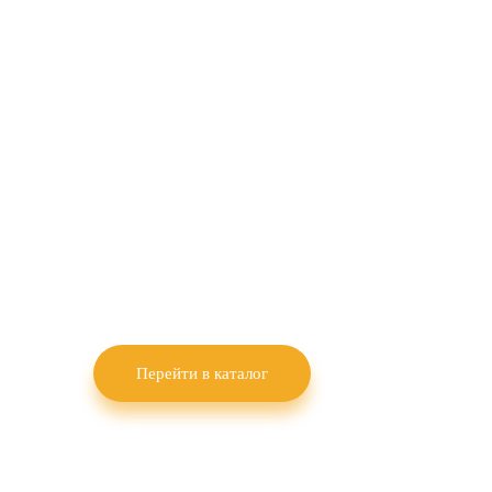
семеноводство
полевых
культур
Научно-производственное предприятие
«КВН-Агро» выращивает семена озимой
пшеницы, озимого рапса, гороха и льна
масличного.
Перейти в каталог