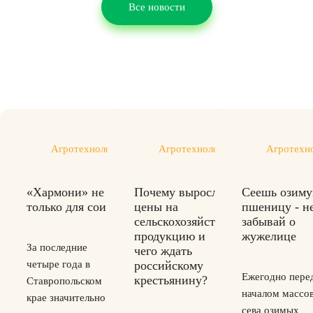
Все новости
Агротехнологии
Агротехнологии
Агротехн
«Хармони» не
Почему выросли
Cеешь озим
только для сои
цены на
пшеницу - н
сельскохозяйственную
забывай о
продукцию и
жужелице
За последние
чего ждать
четыре года в
российскому
Ежегодно пере
крестьянину?
Ставропольском
началом массо
крае значительно
сева озимых