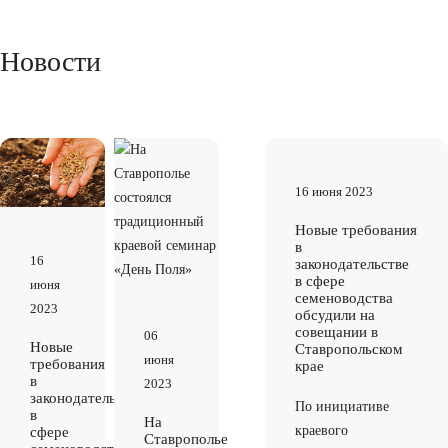
Новости
16 июня 2023
Новые требования
в
16
законодательстве
в сфере
июня
семеноводства
2023
обсудили на
совещании в
06
Новые
Ставропольском
июня
требования
крае
в
2023
законодательстве
По инициативе
в
На
краевого
сфере
Ставрополье