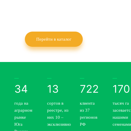
«КВН-Агро» выращивает семена озимой
пшеницы, озимого рапса, гороха и льна
масличного.
Перейти в каталог
34
13
722
170
года на
сортов в
клиента
тысяч га
аграрном
реестре, из
из 37
засеваетс
рынке
них 10 –
регионов
нашими
Юга
эксклюзивно
РФ
семенам