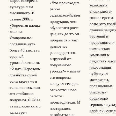
вырос интерес к
«Что происходит на
колосовых
культуре льна
рынке
специалисты
масличного. В
сельскохозяйственной
министерства
сезоне 2006 г.
продукции, чем
сельского хозяй
уборочная площадь
обусловлен рост
станций защит
льна на
цен, как долго он
растений и
Ставрополье
продлится и как
представители
составила чуть
грамотнее
химических
более 43 тыс. га при
распорядиться
компаний в
средней
выручкой от
средствах мас
урожайности около
полученного
информации
12 ц/га. Передовые
урожая?» – именно
публикуют
хозяйства сухой
эти вопросы
материалы,
зоны края уже в
волнуют сегодня
посвященные
течение нескольких
отечественного
опасному
лет стабильно
сельхоз
вредителю
получают 18–20 ц/
производителя. Мы
зерновых культ
га маслосемян этой
постарались
хлебной жужел
культуры.
разобраться в