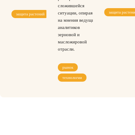
сложившейся
защита растен
ситуации, опираясь
защита растений
на мнения ведущих
аналитиков
зерновой и
масложировой
отрасли.
рынок
технологии