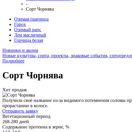
-
Сорт Чорнява
Озимая пшеница
Горох
Озимый рапс
Лен масличный
Горчица белая
Новинки и акции
Новые культуры, сорта, проекты, знаковые события, спецпред
Подробнее
Сорт Чорнява
Хит продаж
Получила своё название из-за видимого потемнения соломы пр
прорастанию в колосе.
Отправить заявку
Вегетационный период
268-280 дней
Содержание протеина в зерне, %