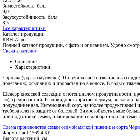
12,5-14,0
Зимостойкость, балл
9,0
Засухоустойчивость, балл
8,5
Все характеристики
Каталог продукции
КВН-Агро
Полный каталог продукции, с фото и описанием. Удобно смотр
Скачать каталог
Описание
Характеристики
Чорнява (укр. – смуглянка). Получила своё название из-за ви
полеганию, осыпанию и прорастанию в колосе. В годы с тяжёл
Шедевр киевской селекции с потенциалом продуктивности, пре
см), среднеранний. Разновидность эритроспермум, восковой на
полуудлиненная. Интенсивный сорт, наиболее продуктивный 
требователен к защите от болезней. Зимостойкость выше бол
при подготовке семян, планировании севооборотов и системы 
Схема производства семян озимой мягкой пшеницы сорта Чорн
Формат: pdf / 569.4 Кб
Высота растений, см