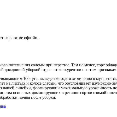
еть в режиме офлайн.
димого потемнения соломы при перестое. Тем не менее, сорт обл
ой дождливой уборкой отрыв от конкурентов по этим признакам
вышающим 100 ц/га, выведен методом химического мутагенеза, в
лёт на листьях и колосе слабый, что обусловливает изумрудно-з
из нашей линейки, формирующий максимальную урожайность по
ьшинства основных доминирующих в регионе сортов озимой пше
обработки почвы после уборки.
ява