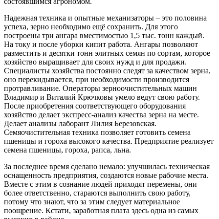
состоявшимся агрономом.
Надежная техника и опытные механизаторы – это половина
успеха, зерно необходимо ещё сохранить. Для этого
построены три ангара вместимостью 1,5 тыс. тонн каждый.
На току и после уборки кипит работа. Ангары позволяют
разместить и десятки тонн элитных семян по сортам, которое
хозяйство выращивает для своих нужд и для продажи.
Специалисты хозяйства постоянно следят за качеством зерна,
оно перекидывается, при необходимости производится
протравливание. Операторы зерноочистительных машин
Владимир и Виталий Крючковы умело ведут свою работу.
После приобретения соответствующего оборудования
хозяйство делает экспресс-анализ качества зерна на месте.
Делает анализы лаборант Лилия Березовская.
Семяочистительная техника позволяет готовить семена
пшеницы и гороха высокого качества. Предприятие реализует
семена пшеницы, гороха, рапса, льна.
За последнее время сделано немало: улучшилась техническая
оснащенность предприятия, создаются новые рабочие места.
Вместе с этим в сознание людей приходят перемены, они
более ответственно, стараются выполнить свою работу,
потому что знают, что за этим следует материальное
поощрение. Кстати, заработная плата здесь одна из самых