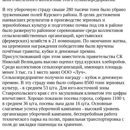
В эту уборочную страду свыше 280 тысячи тонн было убрано
тружениками полей Курского района. В целях достижения
наивысших результатов в производстве зерновых и
зернобобовых культур и подготовке почвы под сев в районе
было развернуто районное соревнование среди коллективов
сельскохозяйственных организаций, крестьянских
(фермерских) хозяйств в 21 номинации. По окончании жатвы,
на церемонии награждения победителям были вручены
почётные грамоты, кубки и денежные премии.
Присутствовавший при этом заместитель правительства СК
Николай Великдань высоко оценил труд курских хлеборобов.
Среди коллективов сельхозорганизаций, имеющих площадь
менее 3 тыс. га 1 место занял ООО «Луч».
Сельхозпредприятие получило награду – кубок и денежную
премию. В эту страду ими было собрано 8500 тонн зерновых
культур, - в среднем 53 ц/га. Для юго-восточной зоны
Ставропольского края с его засушливым климатом эти цифры
впечатляют. Хорошо показали посевы гороха, собрано 1100 т,
в среднем 36 ц/га, посевы льна дали 16 ц/га. Основные
слагаемые успеха уборочной кампании - высокий уровень
организации уборочной кампании, бесперебойная работа
технического парка на полях, правильная транспортировка с
поля до закладки пшеницы на хранение.