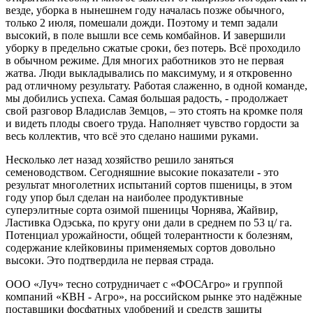
везде, уборка в нынешнем году началась позже обычного,
только 2 июля, помешали дожди. Поэтому и темп задали
высокий, в поле вышли все семь комбайнов. И завершили
уборку в предельно сжатые сроки, без потерь. Всё проходило
в обычном режиме. Для многих работников это не первая
жатва. Люди выкладывались по максимуму, и я откровенно
рад отличному результату. Работая слаженно, в одной команде,
мы добились успеха. Самая большая радость, - продолжает
свой разговор Владислав Земцов, – это стоять на кромке поля
и видеть плоды своего труда. Наполняет чувство гордости за
весь коллектив, что всё это сделано нашими руками.
Несколько лет назад хозяйство решило заняться
семеноводством. Сегодняшние высокие показатели - это
результат многолетних испытаний сортов пшеницы, в этом
году упор был сделан на наиболее продуктивные
суперэлитные сорта озимой пшеницы Чорнява, Жайвир,
Ластивка Одэська, по кругу они дали в среднем по 53 ц/ га.
Потенциал урожайности, общей толерантности к болезням,
содержание клейковины применяемых сортов довольно
высоки. Это подтвердила не первая страда.
ООО «Луч» тесно сотрудничает с «ФОСАгро» и группой
компаний «КВН - Агро», на российском рынке это надёжные
поставщики фосфатных удобрений и средств защиты