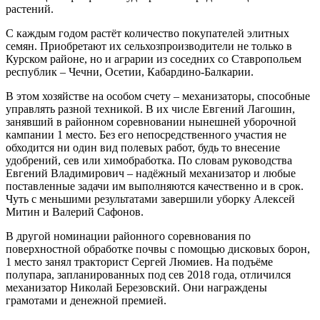
растений.
С каждым годом растёт количество покупателей элитных
семян. Приобретают их сельхозпроизводители не только в
Курском районе, но и аграрии из соседних со Ставропольем
республик – Чечни, Осетии, Кабардино-Балкарии.
В этом хозяйстве на особом счету – механизаторы, способные
управлять разной техникой. В их числе Евгений Лагошин,
занявший в районном соревновании нынешней уборочной
кампании 1 место. Без его непосредственного участия не
обходится ни один вид полевых работ, будь то внесение
удобрений, сев или химобработка. По словам руководства
Евгений Владимирович – надёжный механизатор и любые
поставленные задачи им выполняются качественно и в срок.
Чуть с меньшими результатами завершили уборку Алексей
Митин и Валерий Сафонов.
В другой номинации районного соревнования по
поверхностной обработке почвы с помощью дисковых борон,
1 место занял тракторист Сергей Люмиев. На подъёме
полупара, запланированных под сев 2018 года, отличился
механизатор Николай Березовский. Они награждены
грамотами и денежной премией.