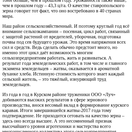
тонн больше, чем в прошлом году. Урожайность также выше,
чем в прошлом году – 43,3 ц/га. О качестве ставропольского
зерна говорит тот факт, что оно востребовано в 40 странах
мира.
Наш район сельскохозяйственный. И поэтому круглый год всё
внимание сельхозкампании – посевная, цикл работ, связанный
с защитой растений от вредителей, уборочная, подготовка
почвы под сев будущего урожая. Это время напряжения всех
сил и средств. Ведь сделать обычно предстоит много, но
именно этот цикл даёт возможность многим
сельхозпредприятиям работать, жить и развиваться. А
результат года земледельческих работ, в том числе и главного
экзамена земледельцев – жатвы, оказывается в ароматной
буханке хлеба. Истинную стоимость которого знает каждый
сельский житель, – это тяжёлый, изнуряющий труд
земледельцев.
Из года в год в Курском районе труженики ООО «Луч»
добиваются высоких результатов в сфере зернового
производства, внося весомый вклад в формирование курского
каравая. Итоги завершившейся жатвы-2017 года тому
подтверждение. Не приходится сетовать на качество зерна –
здесь оно всегда высшее. А это несомненный признак
высочайшего уровня агротехники и мастерства всего
многочисленного коллектива этого сельхозпредприятия.