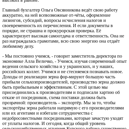
высоких в районе.
Главный бухгалтер Ольга Овсянникова ведёт свою работу
аккуратно, на ней всевозможные от-чёты, оформление
лизингов, субсидий, вопросы исчисления налогов и
своевременность их перечисления. И если документы в
порядке, не страшна и прокурорская проверка. Её
характеризует высокая самоотдача и ответственность. Она не
раз награждалась грамотами, всю свою энергию она отдаёт
любимому делу.
- Мы постоянно учимся, - говорит заместитель директора по
экономике Алла Величко, - Учимся, изучая современный опыт
ведения сельского хозяйства и у украинских, и у наших,
российских коллег. Учимся и не стесняемся познавать новое.
Доходы от реализации зерна фор-мируют большую часть
прибыли сельхозпроизводителей, производство зерна должно
быть прибыльным и эффективным. С этой целью мы
присоединились к производителям и подписали хартию об
отказе от посредников, схема поставки должна быть
прозрачной: производитель – экспортёр. Мы за то, чтобы
экспортёры зерна работали напрямую с его производителями
или их агентами и избегали сотрудничества с
недобросовестными посредниками, которые зачастую уходят
от уплаты налогов. И сегодня, когда общий уровень
сельскохозяйственных аграриев Курского района существенно