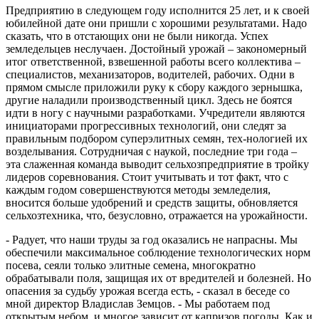
Предприятию в следующем году исполнится 25 лет, и к своей
юбилейной дате они пришли с хорошими результатами. Надо
сказать, что в отстающих они не были никогда. Успех
земледельцев неслучаен. Достойный урожай – закономерный
итог ответственной, взвешенной работы всего коллектива –
специалистов, механизаторов, водителей, рабочих. Одни в
прямом смысле приложили руку к сбору каждого зернышка,
другие наладили производственный цикл. Здесь не боятся
идти в ногу с научными разработками. Учредители являются
инициаторами прогрессивных технологий, они следят за
правильным подбором суперэлитных семян, тех-нологией их
возделывания. Сотрудничая с наукой, последние три года –
эта слаженная команда выводит сельхозпредприятие в тройку
лидеров соревнования. Стоит учитывать и тот факт, что с
каждым годом совершенствуются методы земледелия,
вносится больше удобрений и средств защиты, обновляется
сельхозтехника, что, безусловно, отражается на урожайности.
- Радует, что наши труды за год оказались не напрасны. Мы
обеспечили максимальное соблюдение технологических норм
посева, сеяли только элитные семена, многократно
обрабатывали поля, защищая их от вредителей и болезней. Но
опасения за судьбу урожая всегда есть, - сказал в беседе со
мной директор Владислав Земцов. - Мы работаем под
открытым небом, и многое зависит от капризов погоды. Как и