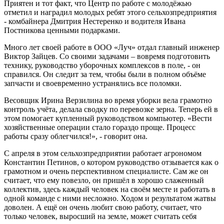
Приятен и тот факт, что Центр по работе с молодёжью
отметил и наградил молодых ребят этого сельхозпредприятия
- комбайнера Дмитрия Нестеренко и водителя Ивана
Постникова ценными подарками.
Много лет своей работе в ООО «Луч» отдал главный инженер
Виктор Зайцев. Со своими задачами – вовремя подготовить
технику, руководство уборочных комплексов в поле, - он
справился. Он следит за тем, чтобы были в полном объёме
запчасти и своевременно устранялись все поломки.
Весовщик Ирина Верзилина во время уборки вела грамотно
контроль учёта, делала сводку по перевозке зерна. Теперь ей в
этом помогает купленный руководством компьютер. «Вести
хозяйственные операции стало гораздо проще. Процесс
работы сразу облегчился!», - говорит она.
С апреля в этом сельхозпредприятии работает агрономом
Константин Петинов, о котором руководство отзывается как о
грамотном и очень перспективном специалисте. Сам же он
считает, что ему повезло, он пришёл в хорошо слаженный
коллектив, здесь каждый человек на своём месте и работать в
одной команде с ними несложно. Ходом и результатом жатвы
доволен. А ещё он очень любит свою работу, считает, что
только человек, выросший на земле, может считать себя