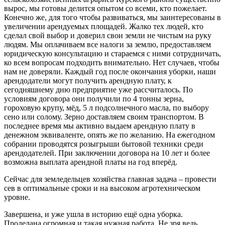
вырос, мы готовы делится опытом со всеми, кто пожелает.
Конечно же, для того чтобы развиваться, мы заинтересованы в
увеличении арендуемых площадей. Жалко тех людей, кто
сделал свой выбор и доверил свои земли не чистым на руку
людям. Мы оплачиваем все налоги за землю, предоставляем
юридическую консультацию и стараемся с ними сотрудничать,
ко всем вопросам подходить внимательно. Нет случаев, чтобы
нам не доверяли. Каждый год после окончания уборки, наши
арендодатели могут получить арендную плату, к
сегодняшнему дню предприятие уже рассчиталось. По
условиям договора они получили по 4 тонны зерна,
гороховую крупу, мёд, 5 л подсолнечного масла, по выбору
сено или солому. Зерно доставляем своим транспортом. В
последнее время мы активно выдаем арендную плату в
денежном эквиваленте, опять же по желанию. На ежегодном
собрании проводятся розыгрыши бытовой техники среди
арендодателей. При заключении договора на 10 лет и более
возможна выплата арендной платы на год вперёд.
Сейчас для земледельцев хозяйства главная задача – провести
сев в оптимальные сроки и на высоком агротехническом
уровне.
Завершена, и уже ушла в историю ещё одна уборка.
Проделана огромная и такая нужная работа. Не зря ведь