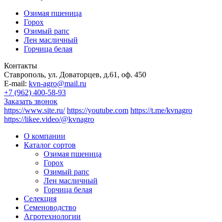
Озимая пшеница
Горох
Озимый рапс
Лен масличный
Горчица белая
Контакты
Ставрополь, ул. Доваторцев, д.61, оф. 450
E-mail:
kvn-agro@mail.ru
+7 (962) 400-58-93
Заказать звонок
https://www.site.ru/
https://youtube.com
https://t.me/kvnagro
https://likee.video/@kvnagro
О компании
Каталог сортов
Озимая пшеница
Горох
Озимый рапс
Лен масличный
Горчица белая
Селекция
Семеноводство
Агротехнологии